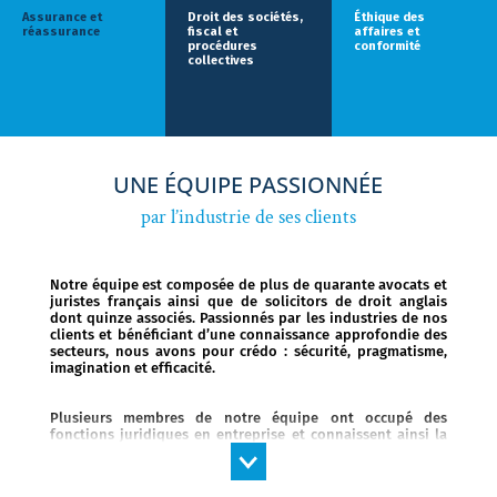
Assurance et
Droit des sociétés,
Éthique des
réassurance
fiscal et
affaires et
procédures
conformité
collectives
UNE ÉQUIPE PASSIONNÉE
par l’industrie de ses clients
Notre équipe est composée de plus de quarante avocats et
juristes français ainsi que de solicitors de droit anglais
dont quinze associés. Passionnés par les industries de nos
clients et bénéficiant d’une connaissance approfondie des
secteurs, nous avons pour crédo : sécurité, pragmatisme,
imagination et efficacité.
Plusieurs membres de notre équipe ont occupé des
fonctions juridiques en entreprise et connaissent ainsi la
pratique et les défis des entreprises.
Dédiés et complémentaires, nous sommes régulièrement