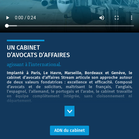
UN CABINET
D’AVOCATS D’AFFAIRES
agissant à l’international.
Implanté à Paris, Le Havre, Marseille, Bordeaux et Genève, le
cabinet d’avocats d’affaires Stream articule son approche autour
de deux valeurs fondatrices : excellence et efficacité. Composé
d’avocats et de
solicitors
, maîtrisant le français, l’anglais,
l’espagnol, l’allemand, le portugais et l’arabe, le cabinet travaille
en équipe complètement intégrée, sans cloisonnement ni
département.
Répartis en cinq domaines d’activité historiques : Droit des
transports, Assurance, Énergie &
Offshore
, Commerce International
et Aviation, qui couvrent à la fois le conseil et le contentieux, nous
gardons la souplesse nécessaire pour configurer des équipes aptes
à répondre aux exigences particulières de chaque client pour
ADN du cabinet
chaque dossier dans un ou plusieurs de ces domaines.