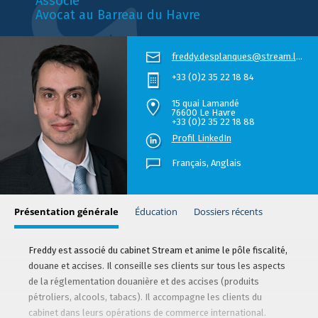
Associé
Avocat au Barreau du Havre
freddy.desplanques@stream.law
+33 (0)2 35 22 18 84
15 quai Lamandé
76600 Le Havre
+33 (0)2 35 22 18 88
Profil LinkedIn
Français,
Anglais
Présentation générale
Éducation
Dossiers récents
Freddy est associé du cabinet Stream et anime le pôle fiscalité,
douane et accises. Il conseille ses clients sur tous les aspects
de la réglementation douanière et des accises (produits
pétroliers, alcools, tabacs). Il accompagne les clients du
cabinet dans leurs opérations de commerce international.