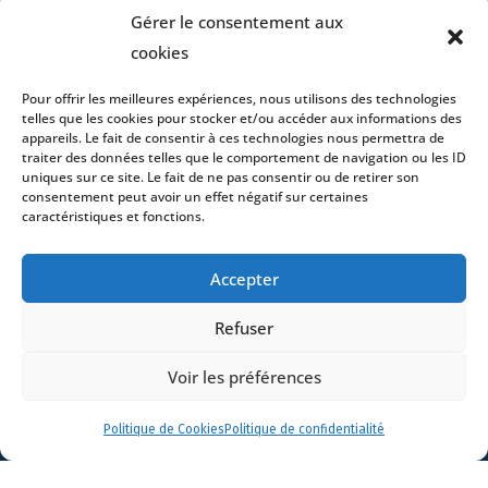
Gérer le consentement aux
cookies
Pour offrir les meilleures expériences, nous utilisons des technologies
Accueil
telles que les cookies pour stocker et/ou accéder aux informations des
ADN
appareils. Le fait de consentir à ces technologies nous permettra de
traiter des données telles que le comportement de navigation ou les ID
Activités
uniques sur ce site. Le fait de ne pas consentir ou de retirer son
Avocats
consentement peut avoir un effet négatif sur certaines
caractéristiques et fonctions.
Bureaux
Avocats
Accepter
Actualités
Contact
Refuser
Voir les préférences
Politique de Cookies
Politique de confidentialité
- 4 square Édouard VII – 75009 Paris – France –
+33 (0)1 53 76 91 00
- 15 quai Lamandé –