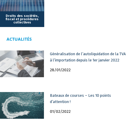
Freddy est reconnu par Chambers pour sa pratique et le cabinet
pour son excellence dans le classement Décideurs. Depuis
2015, il représente, en tant que membre français, le cabinet au
Droits des sociétés,
fiscal et procédures
sein de l’association GreenLane qui réunit des experts
collectives
européens et internationaux en droit douanier.
ACTUALITÉS
Enfin, il anime de nombreuses sessions de formation que ce
soit en matière douanière ou de yachting.
Généralisation de l’autoliquidation de la TVA
à l’importation depuis le 1er janvier 2022
28/01/2022
Bateaux de courses – Les 10 points
d’attention !
01/02/2022