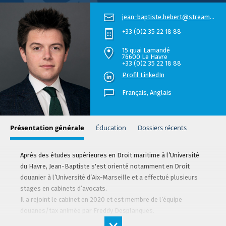
jean-baptiste.hebert@stream.law
+33 (0)2 35 22 18 88
15 quai Lamandé
76600 Le Havre
+33 (0)2 35 22 18 88
Profil LinkedIn
Français,
Anglais
Présentation générale
Éducation
Dossiers récents
Après des études supérieures en Droit maritime à l’Université
du Havre, Jean-Baptiste s'est orienté notamment en Droit
douanier à l’Université d’Aix-Marseille et a effectué plusieurs
stages en cabinets d’avocats.
Il a rejoint le cabinet en 2020 et est membre de l’équipe
douanes/tax animée par Freddy Desplanques.