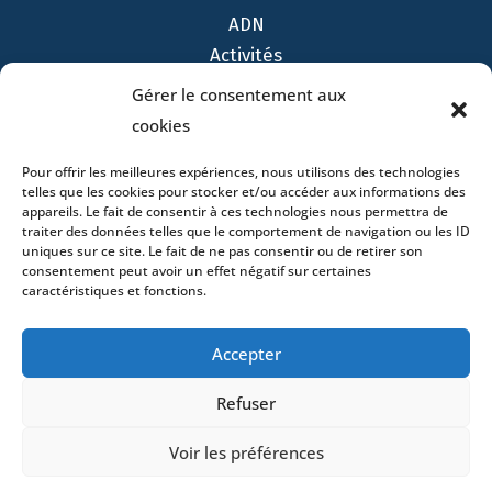
ADN
Activités
Avocats
Gérer le consentement aux
Bureaux
cookies
Avocats
Pour offrir les meilleures expériences, nous utilisons des technologies
Actualités
telles que les cookies pour stocker et/ou accéder aux informations des
Contact
appareils. Le fait de consentir à ces technologies nous permettra de
traiter des données telles que le comportement de navigation ou les ID
uniques sur ce site. Le fait de ne pas consentir ou de retirer son
consentement peut avoir un effet négatif sur certaines
caractéristiques et fonctions.
- 4 square Édouard VII – 75009 Paris – France –
Accepter
+33 (0)1 53 76 91 00
- 15 quai Lamandé –
76600 Le Havre – France –
+33 (0)2 35 22 18 88
Refuser
3 boulevard de Louvain – 13008 Marseille – France –
+33 (0)4 86 68 49 14
- 148 rue Sainte-
Voir les préférences
Catherine – 33000 Bordeaux – France -
+33 (0)5 40 25 69 11
- Rue de Chantepoulet 10 -