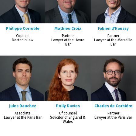
Philippe Corruble
Mathieu Croix
Fabien d'Haussy
Counsel
Partner
Partner
Doctor in law
Lawyer at the Havre
Lawyer at the Marseille
Bar
Bar
Jules Dauchez
Polly Davies
Charles de Corbière
Associate
Of counsel
Partner
Lawyer at the Paris Bar
Solicitor of England &
Lawyer at the Paris Bar
Wales