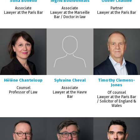
Sofia Bonello
Ingrid Bourbonnais
Olivier Challine
Associate
Associate
Partner
Lawyer at the Paris Bar
Lawyer at the Marseille
Lawyer at the Paris Bar
Bar / Doctor in law
Hélène Chanteloup
Sylvaine Cheval
Timothy Clemens-
Jones
Counsel
Associate
Professor of Law
Lawyer at the Havre
Of counsel
Bar
Lawyer at the Paris Bar
/ Solicitor of England &
Wales