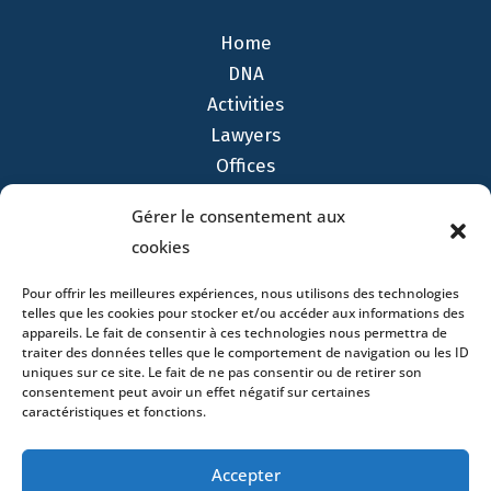
Home
DNA
Activities
Lawyers
Offices
News
Gérer le consentement aux
Contact
cookies
Pour offrir les meilleures expériences, nous utilisons des technologies
telles que les cookies pour stocker et/ou accéder aux informations des
appareils. Le fait de consentir à ces technologies nous permettra de
traiter des données telles que le comportement de navigation ou les ID
- 4 square Édouard VII – 75009 Paris – France –
uniques sur ce site. Le fait de ne pas consentir ou de retirer son
+33 (0)1 53 76 91 00
- 15 quai Lamandé –
consentement peut avoir un effet négatif sur certaines
76600 Le Havre – France –
+33 (0)2 35 22 18 88
caractéristiques et fonctions.
3 boulevard de Louvain – 13008 Marseille – France –
+33 (0)4 86 68 49 14
- 148 rue Sainte-
Accepter
Catherine – 33000 Bordeaux – France -