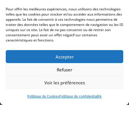
Actualités
Pour offrir les meilleures expériences, nous utilisons des technologies
Contact
telles que les cookies pour stocker et/ou accéder aux informations des
appareils. Le fait de consentir à ces technologies nous permettra de
traiter des données telles que le comportement de navigation ou les ID
uniques sur ce site. Le fait de ne pas consentir ou de retirer son
consentement peut avoir un effet négatif sur certaines
caractéristiques et fonctions.
- 4 square Édouard VII – 75009 Paris – France –
+33 (0)1 53 76 91 00
- 15 quai Lamandé –
Accepter
76600 Le Havre – France –
+33 (0)2 35 22 18 88
3 boulevard de Louvain – 13008 Marseille – France –
Refuser
+33 (0)4 86 68 49 14
- 148 rue Sainte-
Catherine – 33000 Bordeaux – France -
Voir les préférences
+33 (0)5 40 25 69 11
- Rue de Chantepoulet 10 -
1201 Genève – Suisse - +33 (0)1 53 76 91 00
Politique de Cookies
Politique de confidentialité
Dionysou 2 – Kifissia – Athens 14562
Greece
- +30 211 1078 500
- 3 Lloyds
Avenue – London – EC3N 3DS – UK –
+44 203 6959722