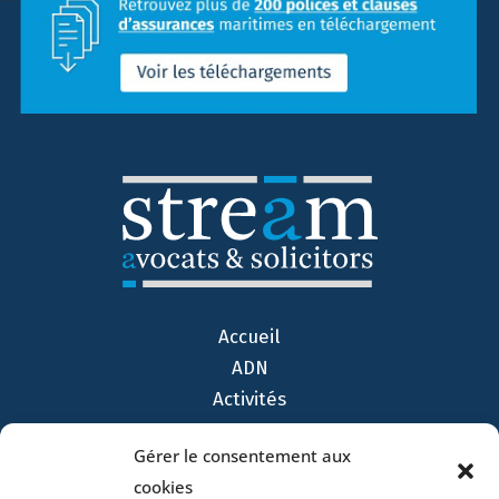
Accueil
ADN
Activités
Avocats
Gérer le consentement aux
Bureaux
cookies
Avocats