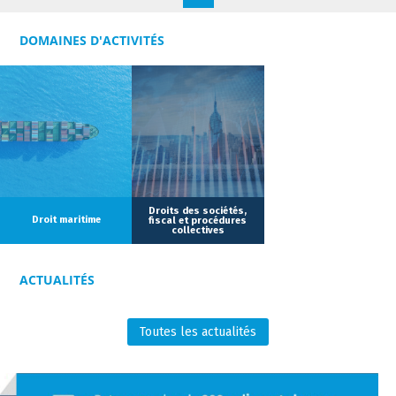
intervenir dans de très nombreux procès devant toutes les
juridictions pénales partout en France (tribunaux
DOMAINES D'ACTIVITÉS
correctionnels et de police, instructions, Cours d'Assises...)
mais aussi devant les instances disciplinaires.
Il conseille et assiste à tous les stades de la procédure
(enquête, instruction, procès...) toutes celles et tous ceux dont
la responsabilité pénale est recherchée ou susceptible de
l'être, du chef d'entreprise au particulier, mais aussi celles et
ceux qui ont été victimes d'une infraction.
Droits des sociétés,
Droit maritime
fiscal et procédures
collectives
Il intervient ainsi dans des domaines très variés, du droit pénal
général au droit pénal des affaires (infractions économiques et
financières, droit de la responsabilité médicale, infractions au
ACTUALITÉS
droit du travail et infractions douanières).
Toutes les actualités