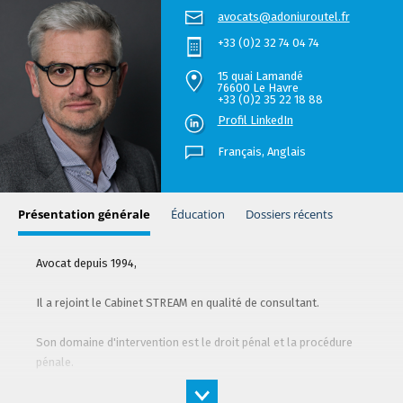
avocats@adoniuroutel.fr
+33 (0)2 32 74 04 74
15 quai Lamandé
76600 Le Havre
+33 (0)2 35 22 18 88
Profil LinkedIn
Français,
Anglais
Présentation générale
Éducation
Dossiers récents
Avocat depuis 1994,
Il a rejoint le Cabinet STREAM en qualité de consultant.
Son domaine d'intervention est le droit pénal et la procédure
pénale.
Ces matières, qu'il pratique depuis 26 ans, l'ont amené à