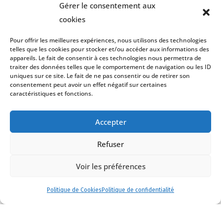
Gérer le consentement aux
Paris
Paris
Collaborateur
Collaborateur
cookies
Pour offrir les meilleures expériences, nous utilisons des technologies
telles que les cookies pour stocker et/ou accéder aux informations des
appareils. Le fait de consentir à ces technologies nous permettra de
traiter des données telles que le comportement de navigation ou les ID
uniques sur ce site. Le fait de ne pas consentir ou de retirer son
consentement peut avoir un effet négatif sur certaines
caractéristiques et fonctions.
Stephen Love
Accepter
Solicitor of England and
Wales
Of counsel
Refuser
Voir les préférences
Tous les avocats
Politique de Cookies
Politique de confidentialité
ACTUALITÉS