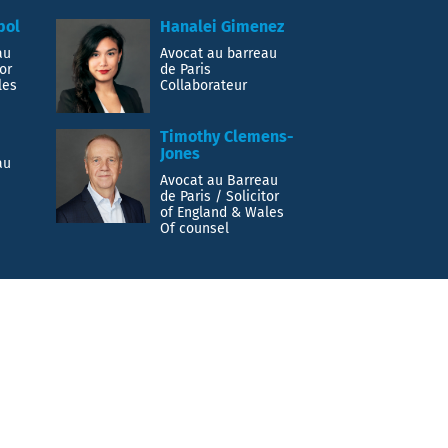
pol
Hanalei Gimenez
au
Avocat au barreau
tor
de Paris
les
Collaborateur
Timothy Clemens-
Jones
au
Avocat au Barreau
de Paris / Solicitor
of England & Wales
Of counsel