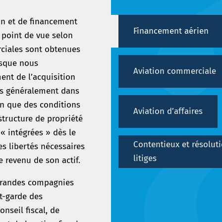
on et de financement
Financement aérien
point de vue selon
rciales sont obtenues
rsque nous
Aviation commerciale
ent de l’acquisition
ns généralement dans
fin que des conditions
Aviation d’affaires
structure de propriété
« intégrées » dès le
Contentieux et résolut
es libertés nécessaires
litiges
e revenu de son actif.
s grandes compagnies
t-garde des
nseil fiscal, de