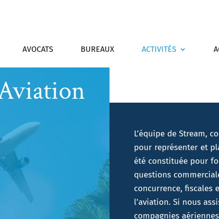
AVOCATS
BUREAUX
ACTIVITÉS
A
Aviation
L’équipe de Stream, c
pour représenter et pla
été constituée pour fo
questions commerciales
concurrence, fiscales 
l’aviation. Si nous ass
compagnies aériennes