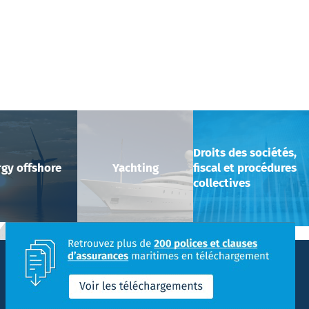
Droits des sociétés,
gy offshore
Yachting
fiscal et procédures
collectives