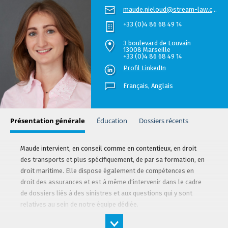
maude.nieloud@stream-law.com
+33 (0)4 86 68 49 14
3 boulevard de Louvain
13008 Marseille
+33 (0)4 86 68 49 14
Profil LinkedIn
Français,
Anglais
Présentation générale
Éducation
Dossiers récents
Maude intervient, en conseil comme en contentieux, en droit
des transports et plus spécifiquement, de par sa formation, en
droit maritime. Elle dispose également de compétences en
droit des assurances et est à même d'intervenir dans le cadre
de dossiers liés à des sinistres et aux questions qui y sont
relatives au sein de notre équipe dédiée.