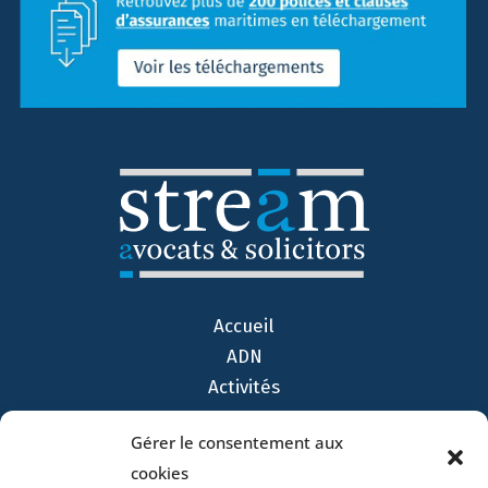
Accueil
ADN
Activités
Avocats
Gérer le consentement aux
Bureaux
cookies
Avocats