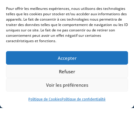
Actualités
Pour offrir les meilleures expériences, nous utilisons des technologies
Contact
telles que les cookies pour stocker et/ou accéder aux informations des
appareils. Le fait de consentir à ces technologies nous permettra de
traiter des données telles que le comportement de navigation ou les ID
uniques sur ce site. Le fait de ne pas consentir ou de retirer son
consentement peut avoir un effet négatif sur certaines
caractéristiques et fonctions.
- 4 square Édouard VII – 75009 Paris – France –
+33 (0)1 53 76 91 00
- 15 quai Lamandé –
Accepter
76600 Le Havre – France –
+33 (0)2 35 22 18 88
3 boulevard de Louvain – 13008 Marseille – France –
Refuser
+33 (0)4 86 68 49 14
- 148 rue Sainte-
Catherine – 33000 Bordeaux – France -
Voir les préférences
+33 (0)5 40 25 69 11
- Rue de Chantepoulet 10 -
1201 Genève – Suisse - +33 (0)1 53 76 91 00
Politique de Cookies
Politique de confidentialité
Dionysou 2 – Kifissia – Athens 14562
Greece
- +30 211 1078 500
- 3 Lloyds
Avenue – London – EC3N 3DS – UK –
+44 203 6959722