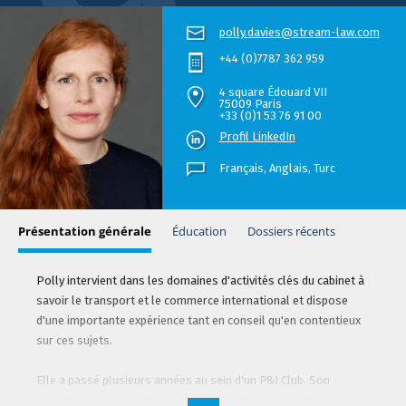
polly.davies@stream-law.com
+44 (0)7787 362 959
4 square Édouard VII
75009 Paris
+33 (0)1 53 76 91 00
Profil LinkedIn
Français,
Anglais
Turc
Présentation générale
Éducation
Dossiers récents
Polly intervient dans les domaines d'activités clés du cabinet à
savoir le transport et le commerce international et dispose
d'une importante expérience tant en conseil qu'en contentieux
sur ces sujets.
Elle a passé plusieurs années au sein d'un P&I Club. Son
expertise couvre tant les évènements de mer, abordages,