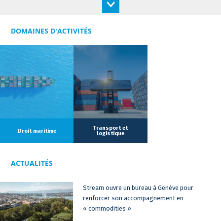
échouements que les litiges consécutifs à des pollutions
notamment portuaires. Elle intervient également sur les litiges
relatifs à des chartes-parties ou lors de demandes
DOMAINES D'ACTIVITÉS
d'indemnisation en matière de transport de marchandises.
Polly possède également un savoir-faire en matière d'éthique
et conformité, tout particulièrement, sur les questions liées à
la lutte contre la corruption et aux droits de l'homme dans les
chaînes d'approvisionnement.
Transport et
Droit maritime
logistique
ACTUALITÉS
Stream ouvre un bureau à Genève pour
renforcer son accompagnement en
« commodities »