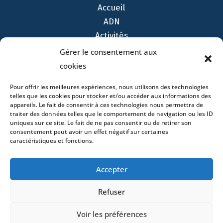
Accueil
ADN
Activités
Avocats
Gérer le consentement aux
Bureaux
cookies
Avocats
Pour offrir les meilleures expériences, nous utilisons des technologies
Actualités
telles que les cookies pour stocker et/ou accéder aux informations des
Contact
appareils. Le fait de consentir à ces technologies nous permettra de
traiter des données telles que le comportement de navigation ou les ID
uniques sur ce site. Le fait de ne pas consentir ou de retirer son
consentement peut avoir un effet négatif sur certaines
caractéristiques et fonctions.
- 4 square Édouard VII – 75009 Paris – France –
Accepter
+33 (0)1 53 76 91 00
- 15 quai Lamandé –
76600 Le Havre – France –
+33 (0)2 35 22 18 88
Refuser
3 boulevard de Louvain – 13008 Marseille – France –
+33 (0)4 86 68 49 14
- 148 rue Sainte-
Voir les préférences
Catherine – 33000 Bordeaux – France -