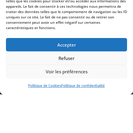
telles que les cookies pour stocker et/ou accéder aux informations des
appareils. Le fait de consentir à ces technologies nous permettra de
traiter des données telles que le comportement de navigation ou les ID
uniques sur ce site. Le fait de ne pas consentir ou de retirer son
consentement peut avoir un effet négatif sur certaines
caractéristiques et fonctions.
- 4 square Édouard VII – 75009 Paris – France –
+33 (0)1 53 76 91 00
- 15 quai Lamandé –
Accepter
76600 Le Havre – France –
+33 (0)2 35 22 18 88
3 boulevard de Louvain – 13008 Marseille – France –
Refuser
+33 (0)4 86 68 49 14
- 148 rue Sainte-
Catherine – 33000 Bordeaux – France -
Voir les préférences
+33 (0)5 40 25 69 11
- Rue de Chantepoulet 10 -
1201 Genève – Suisse - +33 (0)1 53 76 91 00
Politique de Cookies
Politique de confidentialité
Dionysou 2 – Kifissia – Athens 14562
Greece
- +30 211 1078 500
- 3 Lloyds
Avenue – London – EC3N 3DS – UK –
+44 203 6959722
© 2026 Stream |
Mentions légales
|
Politique de confidentialité
|
Politique de