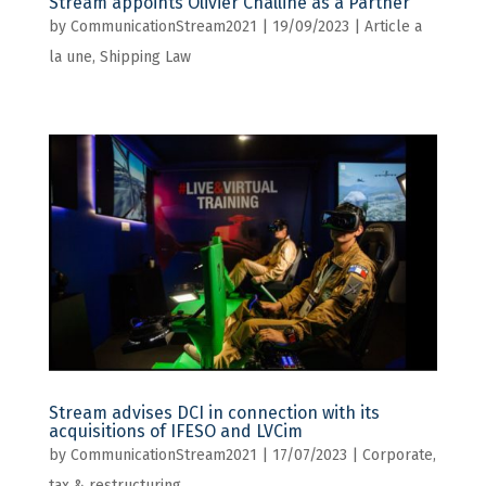
Stream appoints Olivier Challine as a Partner
by
CommunicationStream2021
|
19/09/2023
|
Article a
la une
,
Shipping Law
Stream advises DCI in connection with its
acquisitions of IFESO and LVCim
by
CommunicationStream2021
|
17/07/2023
|
Corporate,
tax & restructuring