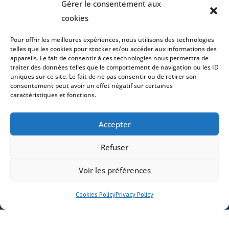
Gérer le consentement aux
News
cookies
Contact
Pour offrir les meilleures expériences, nous utilisons des technologies
telles que les cookies pour stocker et/ou accéder aux informations des
appareils. Le fait de consentir à ces technologies nous permettra de
traiter des données telles que le comportement de navigation ou les ID
uniques sur ce site. Le fait de ne pas consentir ou de retirer son
consentement peut avoir un effet négatif sur certaines
- 4 square Édouard VII – 75009 Paris – France –
caractéristiques et fonctions.
+33 (0)1 53 76 91 00
- 15 quai Lamandé –
76600 Le Havre – France –
+33 (0)2 35 22 18 88
3 boulevard de Louvain – 13008 Marseille – France –
Accepter
+33 (0)4 86 68 49 14
- 148 rue Sainte-
Catherine – 33000 Bordeaux – France -
Refuser
+33 (0)5 40 25 69 11
- Rue de Chantepoulet 10 -
1201 Genève – Suisse - +33 (0)1 53 76 91 00
Voir les préférences
Dionysou 2 – Kifissia – Athens 14562
Greece
- +30 211 1078 500
- 3 Lloyds
Cookies Policy
Privacy Policy
Avenue – London – EC3N 3DS – UK –
+44 203 6959722