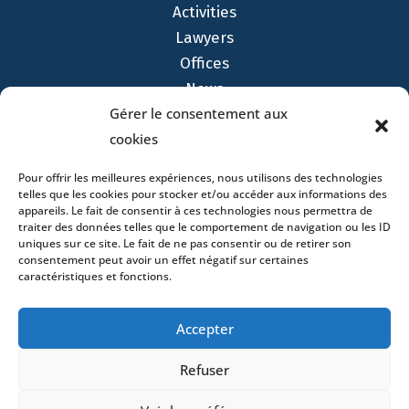
Activities
Lawyers
Offices
News
Gérer le consentement aux
Contact
cookies
Pour offrir les meilleures expériences, nous utilisons des technologies
telles que les cookies pour stocker et/ou accéder aux informations des
appareils. Le fait de consentir à ces technologies nous permettra de
- 4 square Édouard VII – 75009 Paris – France –
traiter des données telles que le comportement de navigation ou les ID
uniques sur ce site. Le fait de ne pas consentir ou de retirer son
+33 (0)1 53 76 91 00
- 15 quai Lamandé –
consentement peut avoir un effet négatif sur certaines
76600 Le Havre – France –
+33 (0)2 35 22 18 88
caractéristiques et fonctions.
3 boulevard de Louvain – 13008 Marseille – France –
+33 (0)4 86 68 49 14
- 148 rue Sainte-
Catherine – 33000 Bordeaux – France -
Accepter
+33 (0)5 40 25 69 11
- Rue de Chantepoulet 10 -
1201 Genève – Suisse - +33 (0)1 53 76 91 00
Refuser
Dionysou 2 – Kifissia – Athens 14562
Greece
- +30 211 1078 500
- 3 Lloyds