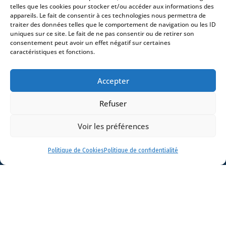
Avocats
telles que les cookies pour stocker et/ou accéder aux informations des
appareils. Le fait de consentir à ces technologies nous permettra de
Actualités
traiter des données telles que le comportement de navigation ou les ID
Contact
uniques sur ce site. Le fait de ne pas consentir ou de retirer son
consentement peut avoir un effet négatif sur certaines
caractéristiques et fonctions.
Accepter
- 4 square Édouard VII – 75009 Paris – France –
Refuser
+33 (0)1 53 76 91 00
- 15 quai Lamandé –
76600 Le Havre – France –
+33 (0)2 35 22 18 88
Voir les préférences
3 boulevard de Louvain – 13008 Marseille – France –
+33 (0)4 86 68 49 14
- 148 rue Sainte-
Catherine – 33000 Bordeaux – France -
Politique de Cookies
Politique de confidentialité
+33 (0)5 40 25 69 11
- Rue de Chantepoulet 10 -
1201 Genève – Suisse - +33 (0)1 53 76 91 00
Dionysou 2 – Kifissia – Athens 14562
Greece
- +30 211 1078 500
- 3 Lloyds
Avenue – London – EC3N 3DS – UK –
+44 203 6959722