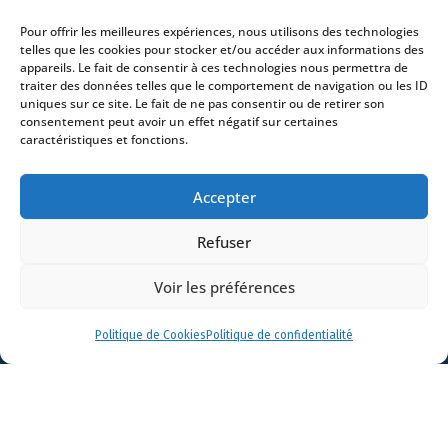
Bureaux
Pour offrir les meilleures expériences, nous utilisons des technologies
Avocats
telles que les cookies pour stocker et/ou accéder aux informations des
appareils. Le fait de consentir à ces technologies nous permettra de
Actualités
traiter des données telles que le comportement de navigation ou les ID
Contact
uniques sur ce site. Le fait de ne pas consentir ou de retirer son
consentement peut avoir un effet négatif sur certaines
caractéristiques et fonctions.
Accepter
- 4 square Édouard VII – 75009 Paris – France –
Refuser
+33 (0)1 53 76 91 00
- 15 quai Lamandé –
76600 Le Havre – France –
+33 (0)2 35 22 18 88
Voir les préférences
3 boulevard de Louvain – 13008 Marseille – France –
+33 (0)4 86 68 49 14
- 148 rue Sainte-
Catherine – 33000 Bordeaux – France -
Politique de Cookies
Politique de confidentialité
+33 (0)5 40 25 69 11
- Rue de Chantepoulet 10 -
1201 Genève – Suisse - +33 (0)1 53 76 91 00
Dionysou 2 – Kifissia – Athens 14562
Greece
- +30 211 1078 500
- 3 Lloyds
Avenue – London – EC3N 3DS – UK –
+44 203 6959722