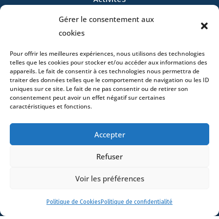
Avocats
Gérer le consentement aux
Bureaux
cookies
Avocats
Actualités
Pour offrir les meilleures expériences, nous utilisons des technologies
telles que les cookies pour stocker et/ou accéder aux informations des
Contact
appareils. Le fait de consentir à ces technologies nous permettra de
traiter des données telles que le comportement de navigation ou les ID
uniques sur ce site. Le fait de ne pas consentir ou de retirer son
consentement peut avoir un effet négatif sur certaines
caractéristiques et fonctions.
- 4 square Édouard VII – 75009 Paris – France –
Accepter
+33 (0)1 53 76 91 00
- 15 quai Lamandé –
76600 Le Havre – France –
+33 (0)2 35 22 18 88
Refuser
3 boulevard de Louvain – 13008 Marseille – France –
+33 (0)4 86 68 49 14
- 148 rue Sainte-
Voir les préférences
Catherine – 33000 Bordeaux – France -
+33 (0)5 40 25 69 11
- Rue de Chantepoulet 10 -
1201 Genève – Suisse - +33 (0)1 53 76 91 00
Politique de Cookies
Politique de confidentialité
Dionysou 2 – Kifissia – Athens 14562