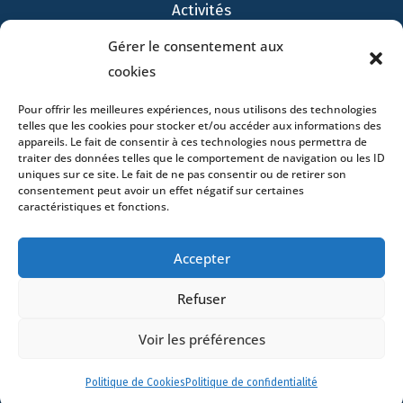
Activités
Avocats
Gérer le consentement aux
Bureaux
cookies
Avocats
Pour offrir les meilleures expériences, nous utilisons des technologies
Actualités
telles que les cookies pour stocker et/ou accéder aux informations des
Contact
appareils. Le fait de consentir à ces technologies nous permettra de
traiter des données telles que le comportement de navigation ou les ID
uniques sur ce site. Le fait de ne pas consentir ou de retirer son
consentement peut avoir un effet négatif sur certaines
caractéristiques et fonctions.
- 4 square Édouard VII – 75009 Paris – France –
Accepter
+33 (0)1 53 76 91 00
- 15 quai Lamandé –
76600 Le Havre – France –
+33 (0)2 35 22 18 88
Refuser
3 boulevard de Louvain – 13008 Marseille – France –
+33 (0)4 86 68 49 14
- 148 rue Sainte-
Voir les préférences
Catherine – 33000 Bordeaux – France -
+33 (0)5 40 25 69 11
- Rue de Chantepoulet 10 -
1201 Genève – Suisse - +33 (0)1 53 76 91 00
Politique de Cookies
Politique de confidentialité