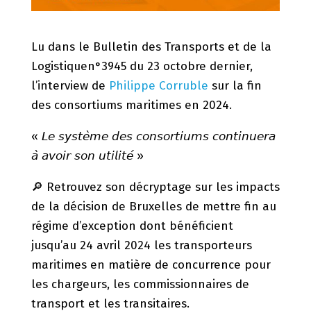
Lu dans le Bulletin des Transports et de la
Logistiquen°3945 du 23 octobre dernier,
l’interview de
Philippe Corruble
sur la fin
des consortiums maritimes en 2024.
« 𝘓𝘦 𝘴𝘺𝘴𝘵𝘦̀𝘮𝘦 𝘥𝘦𝘴 𝘤𝘰𝘯𝘴𝘰𝘳𝘵𝘪𝘶𝘮𝘴 𝘤𝘰𝘯𝘵𝘪𝘯𝘶𝘦𝘳𝘢
𝘢̀ 𝘢𝘷𝘰𝘪𝘳 𝘴𝘰𝘯 𝘶𝘵𝘪𝘭𝘪𝘵𝘦́ »
🔎 Retrouvez son décryptage sur les impacts
de la décision de Bruxelles de mettre fin au
régime d’exception dont bénéficient
jusqu’au 24 avril 2024 les transporteurs
maritimes en matière de concurrence pour
les chargeurs, les commissionnaires de
transport et les transitaires.