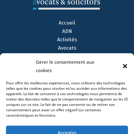
Accueil
ADN
Activités
Avocats
Bureaux
Gérer le consentement aux
Avocats
cookies
Actualités
Contact
Pour offrir les meilleures expériences, nous utilisons des technologies
telles que les cookies pour stocker et/ou accéder aux informations des
appareils. Le fait de consentir à ces technologies nous permettra de
traiter des données telles que le comportement de navigation ou les ID
uniques sur ce site. Le fait de ne pas consentir ou de retirer son
consentement peut avoir un effet négatif sur certaines
caractéristiques et fonctions.
- 4 square Édouard VII – 75009 Paris – France –
+33 (0)1 53 76 91 00
- 15 quai Lamandé –
76600 Le Havre – France –
+33 (0)2 35 22 18 88
Accepter