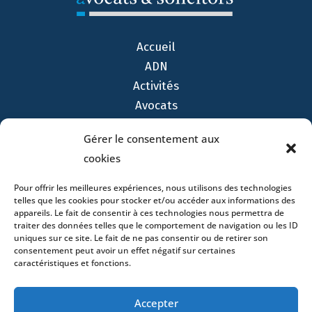
Accueil
ADN
Activités
Avocats
Bureaux
Gérer le consentement aux
Avocats
cookies
Actualités
Contact
Pour offrir les meilleures expériences, nous utilisons des technologies
telles que les cookies pour stocker et/ou accéder aux informations des
appareils. Le fait de consentir à ces technologies nous permettra de
traiter des données telles que le comportement de navigation ou les ID
uniques sur ce site. Le fait de ne pas consentir ou de retirer son
consentement peut avoir un effet négatif sur certaines
caractéristiques et fonctions.
- 4 square Édouard VII – 75009 Paris – France –
+33 (0)1 53 76 91 00
- 15 quai Lamandé –
76600 Le Havre – France –
+33 (0)2 35 22 18 88
Accepter