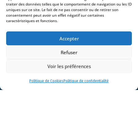
traiter des données telles que le comportement de navigation ou les ID
Avocats
uniques sur ce site. Le fait de ne pas consentir ou de retirer son
Bureaux
consentement peut avoir un effet négatif sur certaines
caractéristiques et fonctions.
Avocats
Actualités
Accepter
Contact
Refuser
Voir les préférences
- 4 square Édouard VII – 75009 Paris – France –
Politique de Cookies
Politique de confidentialité
+33 (0)1 53 76 91 00
- 15 quai Lamandé –
76600 Le Havre – France –
+33 (0)2 35 22 18 88
3 boulevard de Louvain – 13008 Marseille – France –
+33 (0)4 86 68 49 14
- 148 rue Sainte-
Catherine – 33000 Bordeaux – France -
+33 (0)5 40 25 69 11
- Rue de Chantepoulet 10 -
1201 Genève – Suisse - +33 (0)1 53 76 91 00
Dionysou 2 – Kifissia – Athens 14562