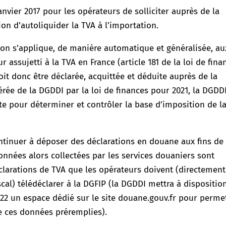
janvier 2017 pour les opérateurs de solliciter auprès de la
ion d’autoliquider la TVA à l’importation.
ation s’applique, de manière automatique et généralisée, au
 assujetti à la TVA en France (article 181 de la loi de fina
oit donc être déclarée, acquittée et déduite auprès de la
érée de la DGDDI par la loi de finances pour 2021, la DGDD
 pour déterminer et contrôler la base d’imposition de l
ntinuer à déposer des déclarations en douane aux fins de
nées alors collectées par les services douaniers sont
larations de TVA que les opérateurs doivent (directemen
cal) télédéclarer à la DGFIP (la DGDDI mettra à dispositio
022 un espace dédié sur le site douane.gouv.fr pour perme
de ces données préremplies).