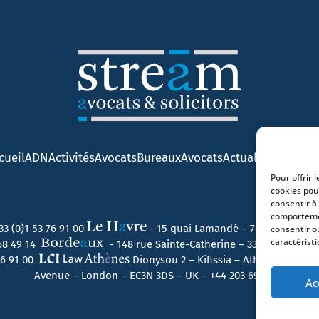
cueil
ADN
Activités
Avocats
Bureaux
Avocats
Actualités
Contact
Pour offrir 
cookies pou
consentir à
comportemen
33 (0)1 53 76 91 00
- 15 quai Lamandé – 76600 Le Havr
consentir o
caractéristi
 68 49 14
- 148 rue Sainte-Catherine – 33000 Bordeau
 76 91 00
Dionysou 2 – Kifissia – Athens 14562 
Avenue – London – EC3N 3DS – UK –
+44 203 6959722
Ac