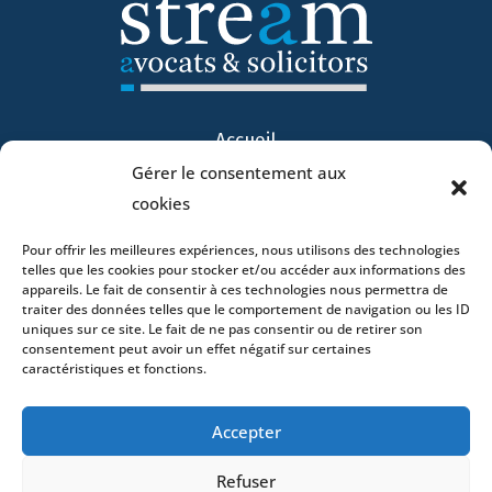
Accueil
ADN
Gérer le consentement aux
Activités
cookies
Avocats
Pour offrir les meilleures expériences, nous utilisons des technologies
Bureaux
telles que les cookies pour stocker et/ou accéder aux informations des
appareils. Le fait de consentir à ces technologies nous permettra de
Avocats
traiter des données telles que le comportement de navigation ou les ID
Actualités
uniques sur ce site. Le fait de ne pas consentir ou de retirer son
consentement peut avoir un effet négatif sur certaines
Contact
caractéristiques et fonctions.
Accepter
Refuser
- 4 square Édouard VII – 75009 Paris – France –