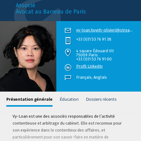
Associé
Avocat au Barreau de Paris
vy-loan.huynh-olivieri@stream.law
+33 (0)1 53 76 91 38
4 square Édouard VII
75009 Paris
+33 (0)1 53 76 91 00
Profil LinkedIn
Français,
Anglais
Présentation générale
Éducation
Dossiers récents
Vy-Loan est une des associés responsables de l’activité
contentieuse et arbitrage du cabinet. Elle est reconnue pour
son expérience dans le contentieux des affaires, et
particulièrement pour son savoir-faire en matière de