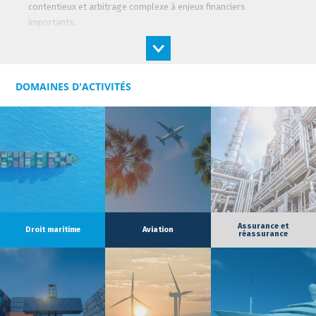
contentieux et arbitrage complexe à enjeux financiers
importants.
Les dossiers qui lui sont confiés sont de nature diverse :
assurance, risques industriels, maritime & yachting, aviation,
transport routier et ferroviaire. Elle a également une forte
DOMAINES D'ACTIVITÉS
réputation en matière de procédure d’exécution complexe. Elle
a assisté avec succès des grands groupes, des compagnies
aériennes, des constructeurs et des prestataires de services,
des assureurs, des propriétaires de yacht dans le cadre de
procédures devant les tribunaux et les cours d’appel ainsi qu’en
arbitrage. Son sens de la réactivité et de la stratégie et sa
ténacité lui ont permis de développer des relations privilégiées
et durables avec ses clients.
Assurance et
Droit maritime
Aviation
réassurance
Vy-Loan est membre de l'IBA.
Elle a passé une partie de son enfance aux Etats-Unis et est
bilingue.