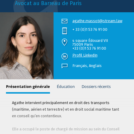
Avocat au Barreau de Paris
agathe.massot@stream.law
+ 33 (0)1 53 76 91 00
4 square Édouard VII
75009 Paris
+33 (0)1 53 76 91 00
Profil LinkedIn
Français,
Anglais
Présentation générale
Éducation
Dossiers récents
Agathe intervient principalement en droit des transports
(maritime, aérien et terrestre) et en droit social maritime tant
en conseil qu’en contentieux.
Elle a occupé le poste de chargé de mission au sein du Conseil