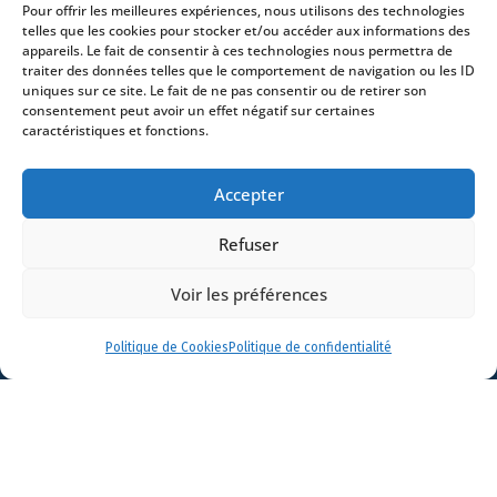
Pour offrir les meilleures expériences, nous utilisons des technologies
Avocats
telles que les cookies pour stocker et/ou accéder aux informations des
appareils. Le fait de consentir à ces technologies nous permettra de
Actualités
traiter des données telles que le comportement de navigation ou les ID
Contact
uniques sur ce site. Le fait de ne pas consentir ou de retirer son
consentement peut avoir un effet négatif sur certaines
caractéristiques et fonctions.
Accepter
- 4 square Édouard VII – 75009 Paris – France –
Refuser
+33 (0)1 53 76 91 00
- 15 quai Lamandé –
76600 Le Havre – France –
+33 (0)2 35 22 18 88
Voir les préférences
3 boulevard de Louvain – 13008 Marseille – France –
+33 (0)4 86 68 49 14
- 148 rue Sainte-
Catherine – 33000 Bordeaux – France -
Politique de Cookies
Politique de confidentialité
+33 (0)5 40 25 69 11
- Rue de Chantepoulet 10 -
1201 Genève – Suisse - +33 (0)1 53 76 91 00
Dionysou 2 – Kifissia – Athens 14562
Greece
- +30 211 1078 500
- 3 Lloyds
Avenue – London – EC3N 3DS – UK –
+44 203 6959722