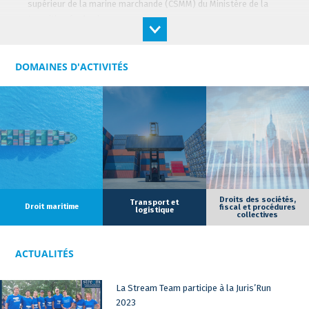
supérieur de la marine marchande (CSMM) du Ministère de la
transition écologique.
DOMAINES D'ACTIVITÉS
Droits des sociétés,
Transport et
Droit maritime
fiscal et procédures
logistique
collectives
ACTUALITÉS
La Stream Team participe à la Juris’Run
2023