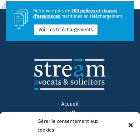
Accueil
ADN
Gérer le consentement aux
Activités
cookies
Avocats
Bureaux