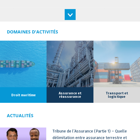
Fort de son expérience en tant qu’associé au sein de
différentes structures majoritairement internationales, telles
que le Cabinet anglais CONSTANT et CONSTANT ou le Cabinet
INCE & CO (devenu INCE GORDON DADDS), dont il a dirigé la
DOMAINES D'ACTIVITÉS
branche française de juin 2013 à juin 2019, il est à l’origine de la
création des bureaux havrais et marseillais du Cabinet STREAM,
projets qu’il a menés avec dynamisme et ambition afin
d’étendre le domaine d’action et les différentes activités de ses
équipes.
Figure bien connue du droit maritime et des transports, il est
membre de l’Association Française de Droit Maritime (A.F.D.M.)
depuis trente ans et membre de son Comité de Direction depuis
Assurance et
Transport et
Droit maritime
réassurance
logistique
quatre ans.
En qualité de médiateur judiciaire auprès de la Cour d’appel de
ACTUALITÉS
Paris et de Versailles, sa pratique inclut également les modes
alternatifs de règlement des conflits. Jérôme est également
Tribune de l’Assurance (Partie 1) – Quelle
membre de Lux Mediation, organisme spécialisé en matière de
délimitation entre assurance terrestre et