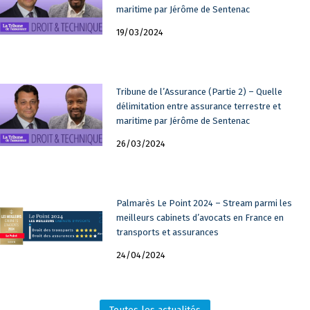
médiation et de règlement des litiges.
maritime par Jérôme de Sentenac
Publié à de nombreuses reprises dans la Revue du Droit
19/03/2024
Maritime Français, il enseigne à l’Institut d’Economie du
Transport Maritime (I.E.T.M.) et participe régulièrement à de
nombreux colloques, réalisant des présentations à la demande
Tribune de l’Assurance (Partie 2) – Quelle
(C.I.T., I.D.I.T, Cercle Havrais des Acteurs Portuaires). Il
délimitation entre assurance terrestre et
collabore également activement au partenariat du Cabinet
maritime par Jérôme de Sentenac
STREAM avec TLF OVERSEAS, fédération professionnelle des
organisateurs de Transport.
26/03/2024
Palmarès Le Point 2024 – Stream parmi les
meilleurs cabinets d’avocats en France en
transports et assurances
24/04/2024