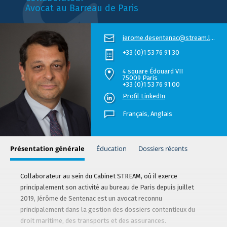
Avocat au Barreau de Paris
jerome.desentenac@stream.law
+33 (0)1 53 76 91 30
4 square Édouard VII
75009 Paris
+33 (0)1 53 76 91 00
Profil LinkedIn
Français,
Anglais
Présentation générale
Éducation
Dossiers récents
Collaborateur au sein du Cabinet STREAM, où il exerce
principalement son activité au bureau de Paris depuis juillet
2019, Jérôme de Sentenac est un avocat reconnu
principalement dans la gestion des dossiers contentieux du
droit maritime, des transports et des assurances.