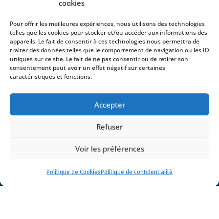
cookies
Avocats
Bureaux
Pour offrir les meilleures expériences, nous utilisons des technologies
Avocats
telles que les cookies pour stocker et/ou accéder aux informations des
appareils. Le fait de consentir à ces technologies nous permettra de
Actualités
traiter des données telles que le comportement de navigation ou les ID
uniques sur ce site. Le fait de ne pas consentir ou de retirer son
Contact
consentement peut avoir un effet négatif sur certaines
caractéristiques et fonctions.
Accepter
- 4 square Édouard VII – 75009 Paris – France –
Refuser
+33 (0)1 53 76 91 00
- 15 quai Lamandé –
76600 Le Havre – France –
+33 (0)2 35 22 18 88
Voir les préférences
3 boulevard de Louvain – 13008 Marseille – France –
+33 (0)4 86 68 49 14
- 148 rue Sainte-
Politique de Cookies
Politique de confidentialité
Catherine – 33000 Bordeaux – France -
+33 (0)5 40 25 69 11
- Rue de Chantepoulet 10 -
1201 Genève – Suisse - +33 (0)1 53 76 91 00
Dionysou 2 – Kifissia – Athens 14562
Greece
- +30 211 1078 500
- 3 Lloyds