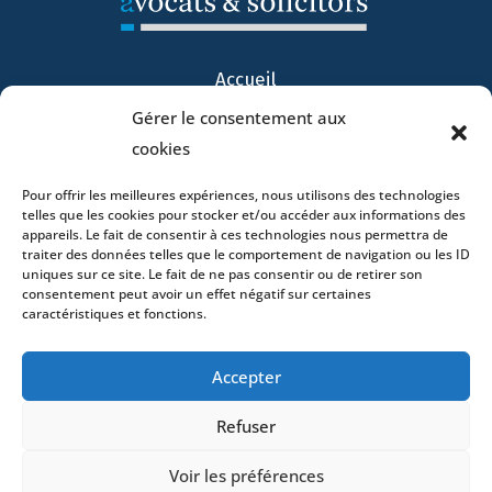
Accueil
ADN
Gérer le consentement aux
Activités
cookies
Avocats
Pour offrir les meilleures expériences, nous utilisons des technologies
Bureaux
telles que les cookies pour stocker et/ou accéder aux informations des
Avocats
appareils. Le fait de consentir à ces technologies nous permettra de
traiter des données telles que le comportement de navigation ou les ID
Actualités
uniques sur ce site. Le fait de ne pas consentir ou de retirer son
Contact
consentement peut avoir un effet négatif sur certaines
caractéristiques et fonctions.
Accepter
Refuser
- 4 square Édouard VII – 75009 Paris – France –
+33 (0)1 53 76 91 00
- 15 quai Lamandé –
Voir les préférences
76600 Le Havre – France –
+33 (0)2 35 22 18 88