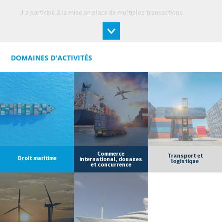
Il a participé à la mise en place de multiples transactions
domestiques et internationales de financements de navires
(crédits hypothécaires, crédits-bails fiscaux) ainsi que dans le
cadre de financements crédit export.
DOMAINES D'ACTIVITÉS
Il a également une expertise en matière de financements de
projets dans le secteur de l’énergie et en financements
d’acquisition.
La clientèle qu'il accompagne est principalement composée
d’établissements de crédits, d’institutions financières et de
sociétés intervenant dans le secteur maritime, logistique et de
l'énergie.
Commerce
Transport et
Droit maritime
international, douanes
logistique
et concurrence