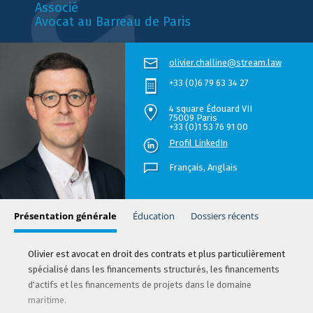
Associé
Avocat au Barreau de Paris
olivier.challine@stream.law
+33 (0)6 79 63 34 27
4 square Édouard VII
75009 Paris
+33 (0)1 53 76 91 00
Profil LinkedIn
Français,
Anglais
Présentation générale
Éducation
Dossiers récents
Olivier est avocat en droit des contrats et plus particulièrement
spécialisé dans les financements structurés, les financements
d'actifs et les financements de projets dans le domaine
maritime.