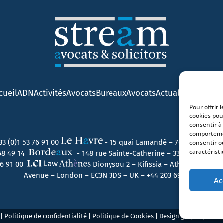
cueil
ADN
Activités
Avocats
Bureaux
Avocats
Actualités
Contact
Pour offrir 
cookies pou
consentir à
comportemen
33 (0)1 53 76 91 00
- 15 quai Lamandé – 76600 Le Havr
consentir o
caractéristi
 68 49 14
- 148 rue Sainte-Catherine – 33000 Bordeau
 76 91 00
Dionysou 2 – Kifissia – Athens 14562 
Avenue – London – EC3N 3DS – UK –
+44 203 6959722
Ac
|
Politique de confidentialité
|
Politique de Cookies
| Design graphique
Fab