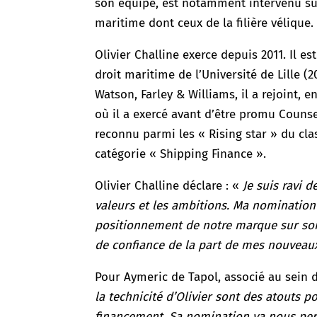
son équipe, est notamment intervenu sur
maritime dont ceux de la filière vélique.
Olivier Challine exerce depuis 2011. Il es
droit maritime de l’Université de Lille (
Watson, Farley & Williams, il a rejoint,
où il a exercé avant d’être promu Counse
reconnu parmi les « Rising star » du cl
catégorie « Shipping Finance ».
Olivier Challine déclare : «
Je suis ravi 
valeurs et les ambitions. Ma nomination 
positionnement de notre marque sur son
de confiance de la part de mes nouveaux
Pour Aymeric de Tapol, associé au sein
la technicité d’Olivier sont des atouts 
financement. Sa nomination va nous per