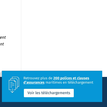
ment
nt