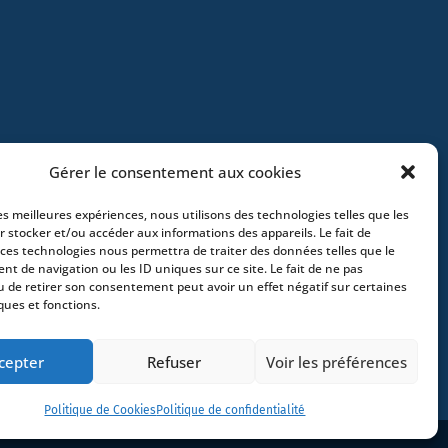
Gérer le consentement aux cookies
les meilleures expériences, nous utilisons des technologies telles que les
r stocker et/ou accéder aux informations des appareils. Le fait de
 ces technologies nous permettra de traiter des données telles que le
t de navigation ou les ID uniques sur ce site. Le fait de ne pas
e – France –
+33 (0)2 35 22 18 88
3 boulevard
u de retirer son consentement peut avoir un effet négatif sur certaines
ques et fonctions.
x – France -
+33 (0)5 40 25 69 11
- Rue de
Greece
- +30 211 1078 500
- 3 Lloyds
cepter
Refuser
Voir les préférences
Politique de Cookies
Politique de confidentialité
ienNail.com
| Réalisation
LIZIWEB