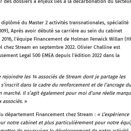
 des dossiers à enjeux liés à la décarbonation du secteu
t diplômé du Master 2 activités transnationales, spécialité
2009), Après avoir débuté sa carrière au sein du cabinet
 en 2016, l’équipe Financement de Holman Fenwick Willan (
l chez Stream en septembre 2022. Olivier Challine est
assement Legal 500 EMEA depuis l’édition 2022 dans la
de rejoindre les 14 associés de Stream dont je partage les
s’inscrit dans le cadre du renforcement et de l’ancrage d
 marché. Il s’agit également pour moi d’une réelle marq
 associés.
»
 du département Financement chez Stream :
«
L’expérience 
pour notre cabinet et plus particulièrement pour notre équ
mettre de poursuivre le développement de notre activité