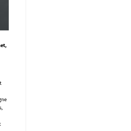
et,
t
gne
s,
t