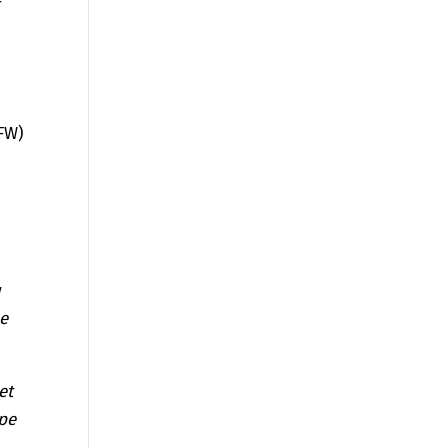
r
HFW)
u
ue
et
ipe