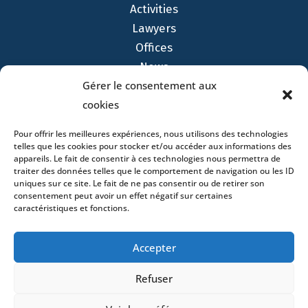
Activities
Lawyers
Offices
News
Gérer le consentement aux
Contact
cookies
Pour offrir les meilleures expériences, nous utilisons des technologies
telles que les cookies pour stocker et/ou accéder aux informations des
appareils. Le fait de consentir à ces technologies nous permettra de
- 4 square Édouard VII – 75009 Paris – France –
traiter des données telles que le comportement de navigation ou les ID
uniques sur ce site. Le fait de ne pas consentir ou de retirer son
+33 (0)1 53 76 91 00
- 15 quai Lamandé –
consentement peut avoir un effet négatif sur certaines
76600 Le Havre – France –
+33 (0)2 35 22 18 88
caractéristiques et fonctions.
3 boulevard de Louvain – 13008 Marseille – France –
+33 (0)4 86 68 49 14
- 148 rue Sainte-
Catherine – 33000 Bordeaux – France -
Accepter
+33 (0)5 40 25 69 11
- Rue de Chantepoulet 10 -
1201 Genève – Suisse - +33 (0)1 53 76 91 00
Refuser
Dionysou 2 – Kifissia – Athens 14562
Greece
- +30 211 1078 500
- 3 Lloyds