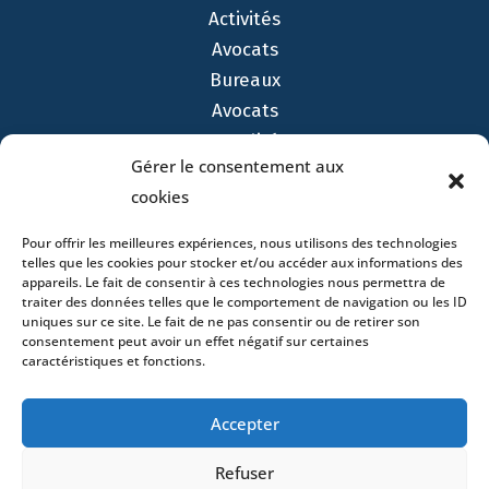
Activités
Avocats
Bureaux
Avocats
Actualités
Gérer le consentement aux
Contact
cookies
Pour offrir les meilleures expériences, nous utilisons des technologies
telles que les cookies pour stocker et/ou accéder aux informations des
appareils. Le fait de consentir à ces technologies nous permettra de
traiter des données telles que le comportement de navigation ou les ID
- 4 square Édouard VII – 75009 Paris – France –
uniques sur ce site. Le fait de ne pas consentir ou de retirer son
+33 (0)1 53 76 91 00
- 15 quai Lamandé –
consentement peut avoir un effet négatif sur certaines
76600 Le Havre – France –
+33 (0)2 35 22 18 88
caractéristiques et fonctions.
3 boulevard de Louvain – 13008 Marseille – France –
+33 (0)4 86 68 49 14
- 148 rue Sainte-
Accepter
Catherine – 33000 Bordeaux – France -
+33 (0)5 40 25 69 11
- Rue de Chantepoulet 10 -
Refuser
1201 Genève – Suisse - +33 (0)1 53 76 91 00