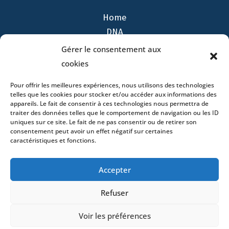
Home
DNA
Activities
Gérer le consentement aux
Lawyers
cookies
Offices
Pour offrir les meilleures expériences, nous utilisons des technologies
News
telles que les cookies pour stocker et/ou accéder aux informations des
Contact
appareils. Le fait de consentir à ces technologies nous permettra de
traiter des données telles que le comportement de navigation ou les ID
uniques sur ce site. Le fait de ne pas consentir ou de retirer son
consentement peut avoir un effet négatif sur certaines
caractéristiques et fonctions.
- 4 square Édouard VII – 75009 Paris – France –
Accepter
+33 (0)1 53 76 91 00
- 15 quai Lamandé –
76600 Le Havre – France –
+33 (0)2 35 22 18 88
Refuser
3 boulevard de Louvain – 13008 Marseille – France –
+33 (0)4 86 68 49 14
- 148 rue Sainte-
Voir les préférences
Catherine – 33000 Bordeaux – France -