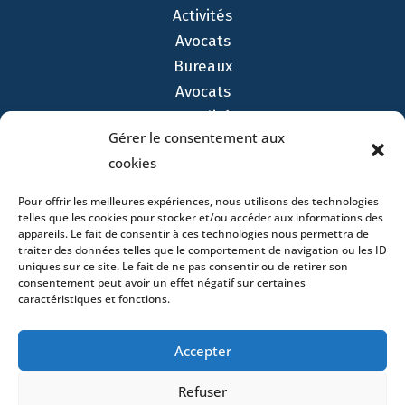
Activités
Avocats
Bureaux
Avocats
Actualités
Gérer le consentement aux
Contact
cookies
Pour offrir les meilleures expériences, nous utilisons des technologies
telles que les cookies pour stocker et/ou accéder aux informations des
appareils. Le fait de consentir à ces technologies nous permettra de
traiter des données telles que le comportement de navigation ou les ID
- 4 square Édouard VII – 75009 Paris – France –
uniques sur ce site. Le fait de ne pas consentir ou de retirer son
+33 (0)1 53 76 91 00
- 15 quai Lamandé –
consentement peut avoir un effet négatif sur certaines
76600 Le Havre – France –
+33 (0)2 35 22 18 88
caractéristiques et fonctions.
3 boulevard de Louvain – 13008 Marseille – France –
+33 (0)4 86 68 49 14
- 148 rue Sainte-
Accepter
Catherine – 33000 Bordeaux – France -
+33 (0)5 40 25 69 11
- Rue de Chantepoulet 10 -
Refuser
1201 Genève – Suisse - +33 (0)1 53 76 91 00