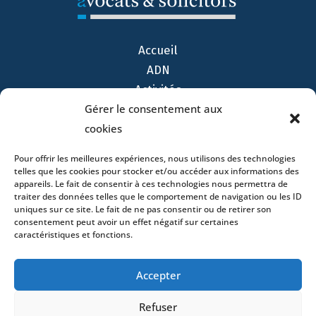
Accueil
ADN
Activités
Gérer le consentement aux
Avocats
cookies
Bureaux
Avocats
Pour offrir les meilleures expériences, nous utilisons des technologies
Actualités
telles que les cookies pour stocker et/ou accéder aux informations des
appareils. Le fait de consentir à ces technologies nous permettra de
Contact
traiter des données telles que le comportement de navigation ou les ID
uniques sur ce site. Le fait de ne pas consentir ou de retirer son
consentement peut avoir un effet négatif sur certaines
caractéristiques et fonctions.
- 4 square Édouard VII – 75009 Paris – France –
Accepter
+33 (0)1 53 76 91 00
- 15 quai Lamandé –
76600 Le Havre – France –
+33 (0)2 35 22 18 88
Refuser