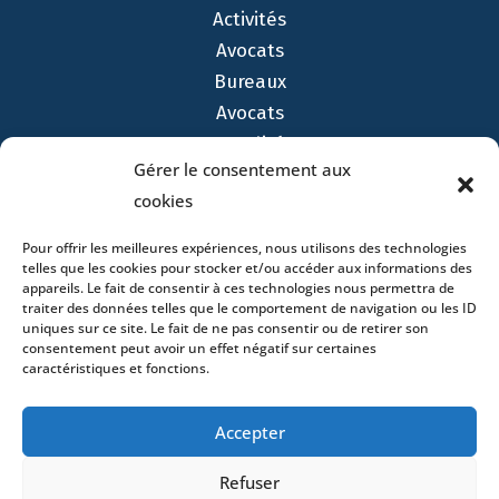
Activités
Avocats
Bureaux
Avocats
Actualités
Gérer le consentement aux
Contact
cookies
Pour offrir les meilleures expériences, nous utilisons des technologies
telles que les cookies pour stocker et/ou accéder aux informations des
appareils. Le fait de consentir à ces technologies nous permettra de
traiter des données telles que le comportement de navigation ou les ID
- 4 square Édouard VII – 75009 Paris – France –
uniques sur ce site. Le fait de ne pas consentir ou de retirer son
+33 (0)1 53 76 91 00
- 15 quai Lamandé –
consentement peut avoir un effet négatif sur certaines
76600 Le Havre – France –
+33 (0)2 35 22 18 88
caractéristiques et fonctions.
3 boulevard de Louvain – 13008 Marseille – France –
+33 (0)4 86 68 49 14
- 148 rue Sainte-
Accepter
Catherine – 33000 Bordeaux – France -
+33 (0)5 40 25 69 11
- Rue de Chantepoulet 10 -
Refuser
1201 Genève – Suisse - +33 (0)1 53 76 91 00