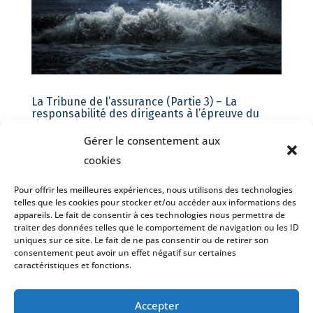
La Tribune de l’assurance (Partie 3) – La
responsabilité des dirigeants à l’épreuve du
risque climatique
Gérer le consentement aux
par
CommunicationStream2021
|
7/06/2024
|
Article a
cookies
la une
,
Assurance et Réassurance
,
Non classifié(e)
Pour offrir les meilleures expériences, nous utilisons des technologies
À l’heure où les enjeux climatiques
telles que les cookies pour stocker et/ou accéder aux informations des
prennent une place de plus en plus
appareils. Le fait de consentir à ces technologies nous permettra de
traiter des données telles que le comportement de navigation ou les ID
prépondérante, la responsabilité des
uniques sur ce site. Le fait de ne pas consentir ou de retirer son
dirigeants se trouve sous les feux des
consentement peut avoir un effet négatif sur certaines
caractéristiques et fonctions.
projecteurs depuis l’adoption de loi Pacte
en 2019. Cet article du cabinet Stream
Accepter
explore les ramifications de cette...