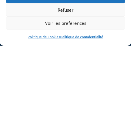
Refuser
1
2
Voir les préférences
Politique de Cookies
Politique de confidentialité
Accueil
ADN