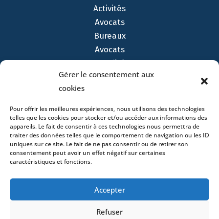
Activités
Avocats
Bureaux
Avocats
Actualités
Gérer le consentement aux
Contact
cookies
Pour offrir les meilleures expériences, nous utilisons des technologies
telles que les cookies pour stocker et/ou accéder aux informations des
appareils. Le fait de consentir à ces technologies nous permettra de
traiter des données telles que le comportement de navigation ou les ID
- 4 square Édouard VII – 75009 Paris – France –
uniques sur ce site. Le fait de ne pas consentir ou de retirer son
+33 (0)1 53 76 91 00
- 15 quai Lamandé –
consentement peut avoir un effet négatif sur certaines
76600 Le Havre – France –
+33 (0)2 35 22 18 88
caractéristiques et fonctions.
3 boulevard de Louvain – 13008 Marseille – France –
+33 (0)4 86 68 49 14
- 148 rue Sainte-
Accepter
Catherine – 33000 Bordeaux – France -
+33 (0)5 40 25 69 11
- Rue de Chantepoulet 10 -
Refuser
1201 Genève – Suisse - +33 (0)1 53 76 91 00