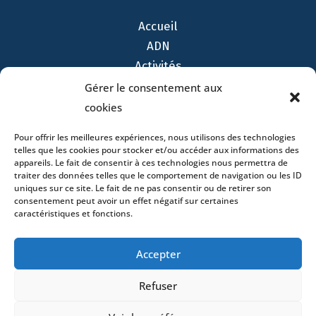
Accueil
ADN
Activités
Avocats
Gérer le consentement aux
Bureaux
cookies
Avocats
Pour offrir les meilleures expériences, nous utilisons des technologies
Actualités
telles que les cookies pour stocker et/ou accéder aux informations des
appareils. Le fait de consentir à ces technologies nous permettra de
Contact
traiter des données telles que le comportement de navigation ou les ID
uniques sur ce site. Le fait de ne pas consentir ou de retirer son
consentement peut avoir un effet négatif sur certaines
caractéristiques et fonctions.
- 4 square Édouard VII – 75009 Paris – France –
Accepter
+33 (0)1 53 76 91 00
- 15 quai Lamandé –
76600 Le Havre – France –
+33 (0)2 35 22 18 88
Refuser
3 boulevard de Louvain – 13008 Marseille – France –
+33 (0)4 86 68 49 14
- 148 rue Sainte-