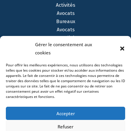
Activités
Avocats
Bureaux
Avocats
Actualités
Gérer le consentement aux
Contact
cookies
Pour offrir les meilleures expériences, nous utilisons des technologies
telles que les cookies pour stocker et/ou accéder aux informations des
appareils. Le fait de consentir à ces technologies nous permettra de
traiter des données telles que le comportement de navigation ou les ID
- 4 square Édouard VII – 75009 Paris – France –
uniques sur ce site. Le fait de ne pas consentir ou de retirer son
+33 (0)1 53 76 91 00
- 15 quai Lamandé –
consentement peut avoir un effet négatif sur certaines
76600 Le Havre – France –
+33 (0)2 35 22 18 88
caractéristiques et fonctions.
3 boulevard de Louvain – 13008 Marseille – France –
+33 (0)4 86 68 49 14
- 148 rue Sainte-
Accepter
Catherine – 33000 Bordeaux – France -
+33 (0)5 40 25 69 11
- Rue de Chantepoulet 10 -
Refuser
1201 Genève – Suisse - +33 (0)1 53 76 91 00