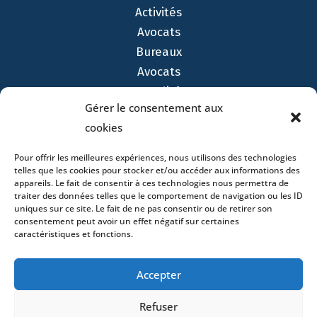
Activités
Avocats
Bureaux
Avocats
Actualités
Gérer le consentement aux
Contact
cookies
Pour offrir les meilleures expériences, nous utilisons des technologies
telles que les cookies pour stocker et/ou accéder aux informations des
appareils. Le fait de consentir à ces technologies nous permettra de
traiter des données telles que le comportement de navigation ou les ID
- 4 square Édouard VII – 75009 Paris – France –
uniques sur ce site. Le fait de ne pas consentir ou de retirer son
+33 (0)1 53 76 91 00
- 15 quai Lamandé –
consentement peut avoir un effet négatif sur certaines
76600 Le Havre – France –
+33 (0)2 35 22 18 88
caractéristiques et fonctions.
3 boulevard de Louvain – 13008 Marseille – France –
+33 (0)4 86 68 49 14
- 148 rue Sainte-
Accepter
Catherine – 33000 Bordeaux – France -
+33 (0)5 40 25 69 11
- Rue de Chantepoulet 10 -
Refuser
1201 Genève – Suisse - +33 (0)1 53 76 91 00