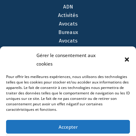
ADN
Activités
Avocats
Bureaux
Avocats
Actualités
Gérer le consentement aux
Contact
cookies
Pour offrir les meilleures expériences, nous utilisons des technologies
telles que les cookies pour stocker et/ou accéder aux informations des
appareils. Le fait de consentir à ces technologies nous permettra de
traiter des données telles que le comportement de navigation ou les ID
- 4 square Édouard VII – 75009 Paris – France –
uniques sur ce site. Le fait de ne pas consentir ou de retirer son
+33 (0)1 53 76 91 00
- 15 quai Lamandé –
consentement peut avoir un effet négatif sur certaines
76600 Le Havre – France –
+33 (0)2 35 22 18 88
caractéristiques et fonctions.
3 boulevard de Louvain – 13008 Marseille – France –
+33 (0)4 86 68 49 14
- 148 rue Sainte-
Accepter
Catherine – 33000 Bordeaux – France -
+33 (0)5 40 25 69 11
- Rue de Chantepoulet 10 -