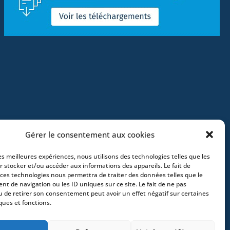
Gérer le consentement aux cookies
les meilleures expériences, nous utilisons des technologies telles que les
r stocker et/ou accéder aux informations des appareils. Le fait de
 ces technologies nous permettra de traiter des données telles que le
t de navigation ou les ID uniques sur ce site. Le fait de ne pas
e – France –
+33 (0)2 35 22 18 88
3 boulevard
u de retirer son consentement peut avoir un effet négatif sur certaines
ques et fonctions.
x – France -
+33 (0)5 40 25 69 11
- Rue de
Greece
- +30 211 1078 500
- 3 Lloyds