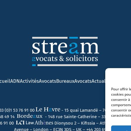
cueil
ADN
Activités
Avocats
Bureaux
Avocats
Actualités
Contact
Pour offrir 
cookies pou
consentir à
comportemen
33 (0)1 53 76 91 00
- 15 quai Lamandé – 76600 Le Havr
consentir o
caractéristi
 68 49 14
- 148 rue Sainte-Catherine – 33000 Bordeau
 76 91 00
Dionysou 2 – Kifissia – Athens 14562 
Avenue – London – EC3N 3DS – UK –
+44 203 6959722