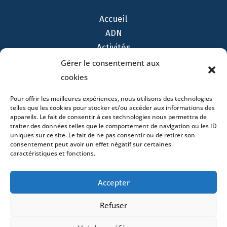
Accueil
ADN
Activités
Avocats
Gérer le consentement aux
Bureaux
cookies
Avocats
Pour offrir les meilleures expériences, nous utilisons des technologies
Actualités
telles que les cookies pour stocker et/ou accéder aux informations des
appareils. Le fait de consentir à ces technologies nous permettra de
Contact
traiter des données telles que le comportement de navigation ou les ID
uniques sur ce site. Le fait de ne pas consentir ou de retirer son
consentement peut avoir un effet négatif sur certaines
caractéristiques et fonctions.
- 4 square Édouard VII – 75009 Paris – France –
Accepter
+33 (0)1 53 76 91 00
- 15 quai Lamandé –
76600 Le Havre – France –
+33 (0)2 35 22 18 88
Refuser
3 boulevard de Louvain – 13008 Marseille – France –
+33 (0)4 86 68 49 14
- 148 rue Sainte-