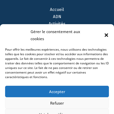
Accueil
ADN
Activités
Avocats
Gérer le consentement aux
Bureaux
cookies
Avocats
Pour offrir les meilleures expériences, nous utilisons des technologies
Actualités
telles que les cookies pour stocker et/ou accéder aux informations des
appareils. Le fait de consentir à ces technologies nous permettra de
Contact
traiter des données telles que le comportement de navigation ou les ID
uniques sur ce site. Le fait de ne pas consentir ou de retirer son
consentement peut avoir un effet négatif sur certaines
caractéristiques et fonctions.
- 4 square Édouard VII – 75009 Paris – France –
Accepter
+33 (0)1 53 76 91 00
- 15 quai Lamandé –
76600 Le Havre – France –
+33 (0)2 35 22 18 88
Refuser
3 boulevard de Louvain – 13008 Marseille – France –
+33 (0)4 86 68 49 14
- 148 rue Sainte-