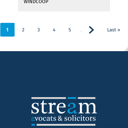
WINDCOOP
1
2
3
4
5
Last »
...